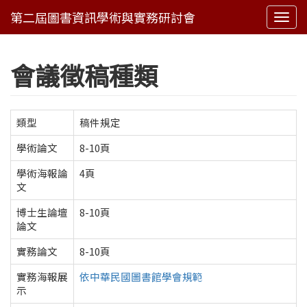
Togg
navi
會議徵稿種類
類型
稿件規定
學術論文
8-10
頁
學術海報論
4
頁
文
博士生論壇
8-10頁
論文
實務論文
8-10
頁
實務海報展
依中華民國圖書館學會規範
示