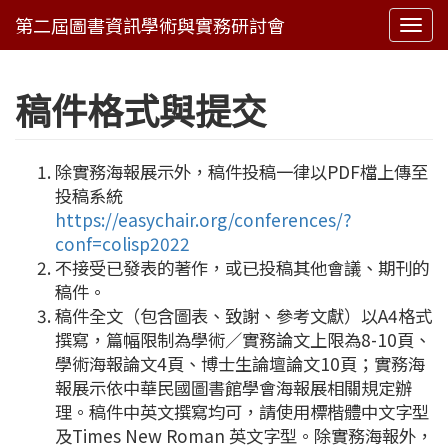
Togg
navi
稿件格式與提交
除實務海報展示外，稿件投稿一律以PDF檔上傳至
投稿系統
https://easychair.org/conferences/?
conf=colisp2022
不接受已發表的著作，或已投稿其他會議、期刊的
稿件。
稿件全文（包含圖表、致謝、參考文獻）以A4格式
撰寫，篇幅限制為學術／實務論文上限為8-10頁、
學術海報論文4頁、博士生論壇論文10頁；實務海
報展示依中華民國圖書館學會海報展相關規定辦
理。稿件中英文撰寫均可，請使用標楷體中文字型
及Times New Roman 英文字型。除實務海報外，