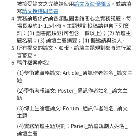
被接受論文之完稿請使用
論文及海報樣版
，
並請填
寫
論文授權同意書
實務論壇係討論各類型圖書館關心之實務議題，每
場長度約1~1.5小時。主題規劃投稿請包含下列資
訊：(1) 圖書館類型(可包含一個以上)；(2) 論壇主
題名稱；(3) 論壇主題摘要；(4) 擬邀請與談人。
所有提交的論文、海報、論壇主題規劃都將進行單
盲審查。
稿件檔案命名:
(1)學術或實務論文: Article_通訊作者姓名_論文主
題
(2)學術海報論文: Poster_通訊作者姓名_論文主
題
(3)博士生論壇論文: Forum_通訊作者姓名_論文
主題
(4)實務論壇主題規劃：Panel_論壇規劃人姓名_
論壇主題