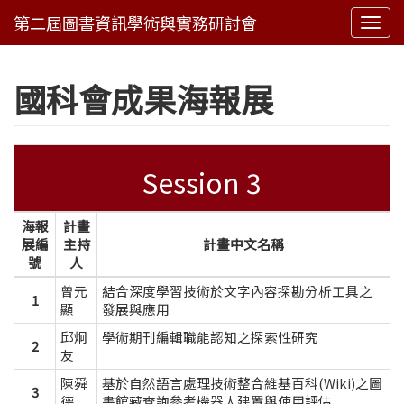
Togg
navi
國科會成果海報展
Session 3
海報
計畫
展編
主持
計畫中文名稱
號
人
曾元
結合深度學習技術於文字內容探勘分析工具之
1
顯
發展與應用
邱炯
學術期刊編輯職能認知之探索性研究
2
友
陳舜
基於自然語言處理技術整合維基百科(Wiki)之圖
3
德
書館藏查詢參考機器人建置與使用評估