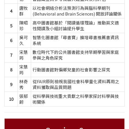
唐牧
以社會網絡分析法預測行為與腦科學期刊
4
群
(Behavioral and Brain Sciences) 開放評論關係
陳昭
高中圖書館基於「閱讀循環理論」推動英文適
5
珍
性閱讀及小組討論提升學生
吳可
智慧化圖書館「尋書寶」擴增尋書推薦書資訊
6
久
系統
宋慧
數位時代下的公共圖書館支持早期學習與家庭
7
筠
參與之角色探究
宋慧
8
行動圖書館對偏鄉兒童的社會影響之探究
筠
林奇
從FAIR原則檢視我國社會科學量化資料再用之
9
秀
資料獲取與品質問題
張郁
從科學與技術重大貢獻之科學家探討科學與技
10
蔚
術關係