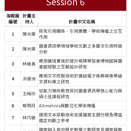
Session 6
海報展
計畫主
編號
持人
計畫中文名稱
探究引用關係、引用實體、學術傳播之交互
1
陳光華
作用
圖書資訊學領域學術文獻之多層次引用特徵
2
陳光華
分析
應用擴增實境於提升視障學習者博物館與圖
3
林維真
書館經驗之互動設計研究
應用文字挖掘技術於連結電子佛典與佛學論
4
洪振洲
文資料庫之研究
從能力導向教育探討圖書資訊學核心能力與
5
王梅玲
碩士班課程研究
6
蔡明月
Altmetrics與數位化學術傳播
運用文本探勘技術支援檔案主題分類及價值
7
林巧敏
鑑定判斷之參考
檔案融入高中歷史教學之教師意見調查與教