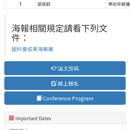
7
張郁蔚
學術早期獲
海報相關規定請看下列文
件：
國科會成果海報展
論文投稿
線上報名
Conference Program
Important Dates