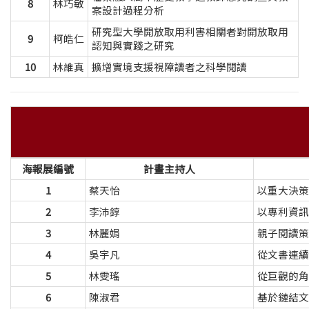
8
林巧敏
案設計過程分析
研究型大學開放取用利害相關者對開放取用
9
柯皓仁
認知與實踐之研究
10
林維真
擴增實境支援視障讀者之科學閱讀
海報展編號
計畫主持人
1
蔡天怡
以重大決策
2
李沛錞
以專利資訊
3
林麗娟
親子閱讀策
4
吳宇凡
從文書連續
5
林雯瑤
從巨觀的角
6
陳淑君
基於鏈結文